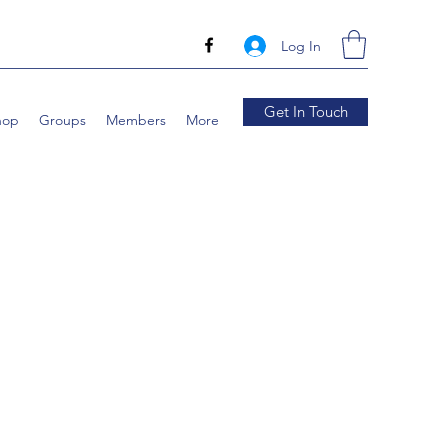
Log In
Get In Touch
hop
Groups
Members
More