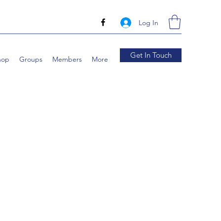
Log In
Get In Touch
hop
Groups
Members
More