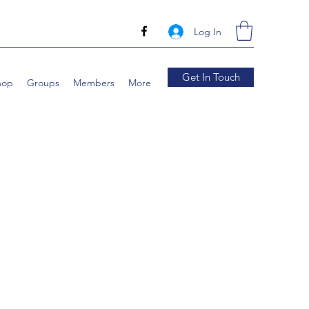
Log In
Get In Touch
hop
Groups
Members
More