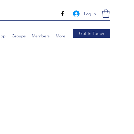
Log In
Get In Touch
hop
Groups
Members
More