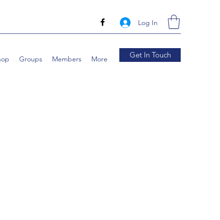
Log In
Get In Touch
hop
Groups
Members
More