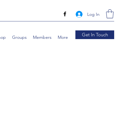
Log In
Get In Touch
hop
Groups
Members
More