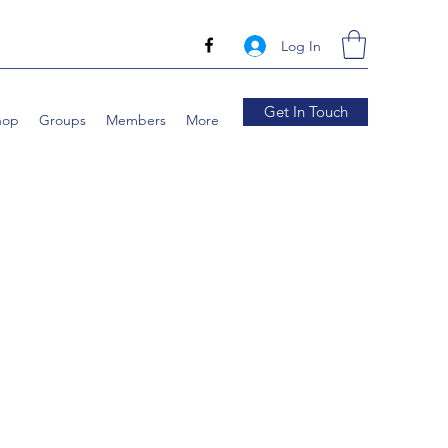
Log In
Get In Touch
hop
Groups
Members
More