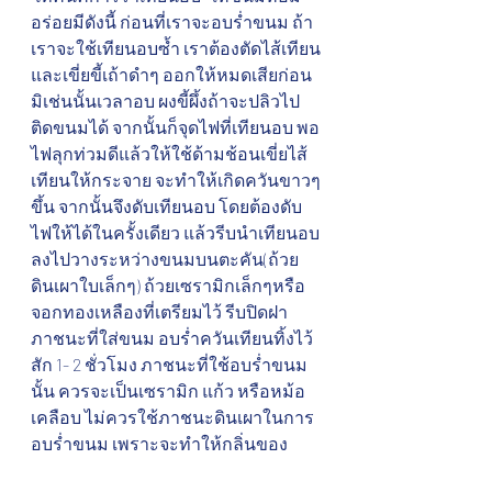
อร่อยมีดังนี้ ก่อนที่เราจะอบร่ำขนม ถ้า
เราจะใช้เทียนอบซ้ำ เราต้องตัดไส้เทียน
และเขี่ยขี้เถ้าดำๆ ออกให้หมดเสียก่อน 
มิเช่นนั้นเวลาอบ ผงขี้ผึ้งถ้าจะปลิวไป
ติดขนมได้ จากนั้นก็จุดไฟที่เทียนอบ พอ
ไฟลุกท่วมดีแล้วให้ใช้ด้ามช้อนเขี่ยไส้
เทียนให้กระจาย จะทำให้เกิดควันขาวๆ
ขึ้น จากนั้นจึงดับเทียนอบ โดยต้องดับ
ไฟให้ได้ในครั้งเดียว แล้วรีบนำเทียนอบ
ลงไปวางระหว่างขนมบนตะคัน(ถ้วย
ดินเผาใบเล็กๆ) ถ้วยเซรามิกเล็กๆหรือ
จอกทองเหลืองที่เตรียมไว้ รีบปิดฝา
ภาชนะที่ใส่ขนม อบร่ำควันเทียนทิ้งไว้
สัก 1- 2 ชั่วโมง ภาชนะที่ใช้อบร่ำขนม
นั้น ควรจะเป็นเซรามิก แก้ว หรือหม้อ
เคลือบ ไม่ควรใช้ภาชนะดินเผาในการ
อบร่ำขนม เพราะจะทำให้กลิ่นของ
เทียนไปติดอยู่ที่ภาชนะมากกว่าขนม 