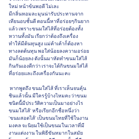
ใหม่ หน้าข้นพอดี ไม่เละ
มีกลิ่นหอมละมุนน่ารับประทานจาก
เทียนอบชั้นดี ตอนนี้หาที่อร่อยๆกินยาก
แล้ว เพราะขนมใส่ไส้ที่อร่อยต้องทั้ง
หวานทั้งมัน เรียกว่าต้องถึงเครื่อง 
ทำให้มีต้นทุนสูง แม่ค้าเค้าก็ต้องหา
ทางลดต้นทุน พอใส่น้อยลงความอร่อย
มันก็น้อยลง ดังนั้นมาหัดทำขนมใส่ไส้
กินกันเองดีกว่า เราจะได้กินขนมใส่ไส้
ที่อร่อยและถึงเครื่องกันนะคะ
 หากพูดถึง ขนมใส่ไส้ ที่เราเห็นจนคุ้น
ชินแล้วนั้น มีใครรู้บ้างไหมคะว่าขนม
ชนิดนี้มีประวัติความเป็นมาอย่างไร 
ขนมใส่ไส้" หรือเรียกอีกชื่อหนึ่งว่า 
"ขนมสอดไส้" เป็นขนมไทยที่ใช้ในงาน
มงคล จะนิยมใช้เป็นขนมในเวลาที่มี
งานแต่งงาน ในพิธีขันหมากในสมัย