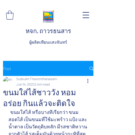
หจก. ถาวรธนสาร
ผู้ผลิตเทียนแสงจันทร์
Post
Sudsukh Thavornthanasarn
Jun 14, 2021
2 min read
ขนมใส่ไส้ชาววัง หอม
อร่อย กินแล้วจะติดใจ
  ขนมใส่ไส้ หรือบางทีเรียกว่า ขนม
สอดไส้ เป็นขนมที่ใช้มะพร้าว แป้ง และ
น้ำตาล เป็นวัตถุดิบหลัก มีรสชาติหวาน
จากตัวไส้ รสเค็มมันด้วยหน้ากะทิที่สด