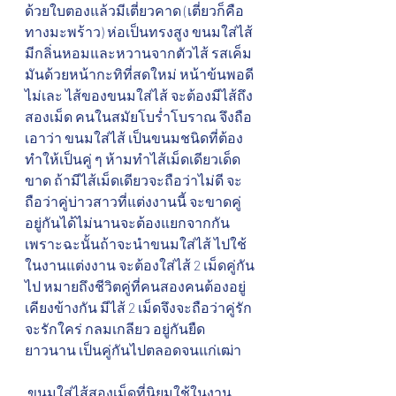
ด้วยใบตองแล้วมีเตี่ยวคาด (เตี่ยวก็คือ
ทางมะพร้าว) ห่อเป็นทรงสูง ขนมใส่ไส้
มีกลิ่นหอมและหวานจากตัวไส้ รสเค็ม
มันด้วยหน้ากะทิที่สดใหม่ หน้าข้นพอดี 
ไม่เละ ไส้ของขนมใส่ไส้ จะต้องมีไส้ถึง
สองเม็ด คนในสมัยโบร่ำโบราณ จึงถือ
เอาว่า ขนมใส่ไส้ เป็นขนมชนิดที่ต้อง
ทำให้เป็นคู่ ๆ ห้ามทำไส้เม็ดเดียวเด็ด
ขาด ถ้ามีไส้เม็ดเดียวจะถือว่าไม่ดี จะ
ถือว่าคู่บ่าวสาวที่แต่งงานนี้ จะขาดคู่ 
อยู่กันได้ไม่นานจะต้องแยกจากกัน 
เพราะฉะนั้นถ้าจะนำขนมใส่ไส้ ไปใช้
ในงานแต่งงาน จะต้องใส่ไส้ 2 เม็ดคู่กัน
ไป หมายถึงชีวิตคู่ที่คนสองคนต้องอยู่
เคียงข้างกัน มีไส้ 2 เม็ดจึงจะถือว่าคู่รัก
จะรักใคร่ กลมเกลียว อยู่กันยืด
ยาวนาน เป็นคู่กันไปตลอดจนแก่เฒ่า
 ขนมใส่ไส้สองเม็ดที่นิยมใช้ในงาน