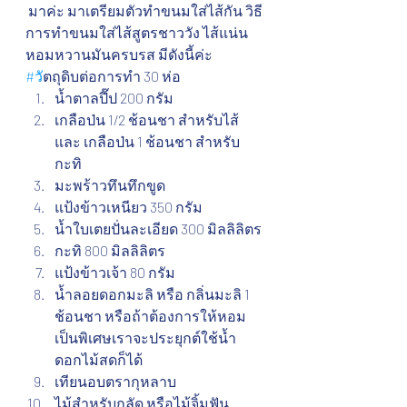
 มาค่ะ มาเตรียมตัวทำขนมใส่ไส้กัน วิธี
การทำขนมใส่ไส้สูตรชาววัง ไส้แน่น 
หอมหวานมันครบรส มีดังนี้ค่ะ
#ว
ัตถุดิบต่อการทำ 30 ห่อ 
น้ำตาลปี๊ป 200 กรัม  
เกลือป่น 1/2 ช้อนชา สำหรับไส้ 
และ เกลือป่น 1 ช้อนชา สำหรับ
กะทิ
มะพร้าวทึนทึกขูด
แป้งข้าวเหนียว 350 กรัม
น้ำใบเตยปั่นละเอียด 300 มิลลิลิตร
กะทิ 800 มิลลิลิตร
แป้งข้าวเจ้า 80 กรัม
น้ำลอยดอกมะลิ หรือ กลิ่นมะลิ 1 
ช้อนชา หรือถ้าต้องการให้หอม
เป็นพิเศษเราจะประยุกต์ใช้น้ำ
ดอกไม้สดก็ได้
เทียนอบตรากุหลาบ
ไม้สำหรับกลัด หรือไม้จิ้มฟัน