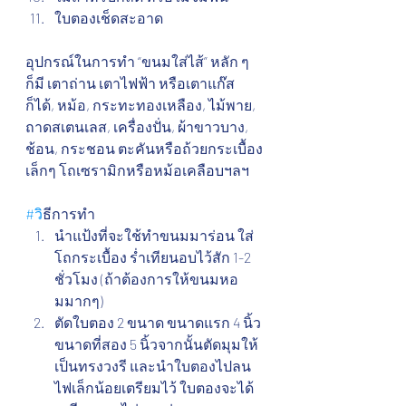
ใบตองเช็ดสะอาด
อุปกรณ์ในการทำ “ขนมใส่ไส้” หลัก ๆ 
ก็มี เตาถ่าน เตาไฟฟ้า หรือเตาแก๊ส
ก็ได้, หม้อ, กระทะทองเหลือง, ไม้พาย, 
ถาดสเตนเลส, เครื่องปั่น, ผ้าขาวบาง, 
ช้อน, กระชอน ตะคันหรือถ้วยกระเบื้อง
เล็กๆ โถเซรามิกหรือหม้อเคลือบฯลฯ
#ว
ิธีการทำ
นำแป้งที่จะใช้ทำขนมมาร่อน ใส่
โถกระเบื้อง ร่ำเทียนอบไว้สัก 1-2 
ชั่วโมง (ถ้าต้องการให้ขนมหอ
มมากๆ)
ตัดใบตอง 2 ขนาด ขนาดแรก 4 นิ้ว 
ขนาดที่สอง 5 นิ้วจากนั้นตัดมุมให้
เป็นทรงวงรี และนำใบตองไปลน
ไฟเล็กน้อยเตรียมไว้ ใบตองจะได้