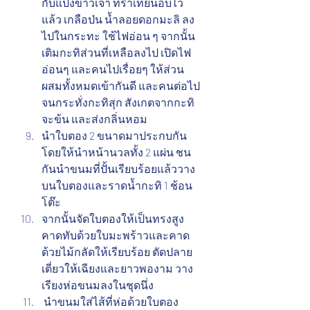
กับแป้งข้าวเจ้า ที่ร่ำเทียนอบไว้
แล้ว เกลือป่น น้ำลอยดอกมะลิ ลง
ไปในกระทะ ใช้ไฟอ่อน ๆ จากนั้น
เติมกะทิส่วนที่เหลือลงไป เปิดไฟ
อ่อนๆ และคนไปเรื่อยๆ ให้ส่วน
ผสมทั้งหมดเข้ากันดี และคนต่อไป
จนกระทั่งกะทิสุก สังเกตจากกะทิ
จะข้น และส่งกลิ่นหอม
นำใบตอง 2 ขนาดมาประกบกัน
โดยให้นำหน้านวลทั้ง 2 แผ่น ชน
กันนำขนมที่ปั้นเรียบร้อยแล้ววาง
บนใบตองและราดน้ำกะทิ 1 ช้อน
โต๊ะ
จากนั้นจัดใบตองให้เป็นทรงสูง 
คาดทับด้วยใบมะพร้าวและคาด
ด้วยไม้กลัดให้เรียบร้อย ตัดปลาย
เตี่ยวให้เฉียงและยาวพองาม วาง
เรียงห่อขนมลงในชุดนึ่ง
 นำขนมใส่ไส้ที่ห่อด้วยใบตอง