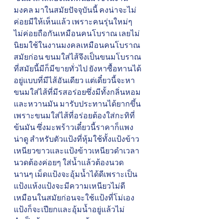
มงคล มาในสมัยปัจจุบันนี้ คงน่าจะไม่
ค่อยมีให้เห็นแล้ว เพราะคนรุ่นใหม่ๆ 
ไม่ค่อยถือกันเหมือนคนโบราณ เลยไม่
นิยมใช้ในงานมงคลเหมือนคนโบราณ
สมัยก่อน ขนมใส่ไส้จึงเป็นขนมโบราณ
ที่สมัยนี้มีก็มีขายทั่วไป ยังหาซื้อทานได้
อยู่แบบที่มีไส้อันเดียว แต่เดี๋ยวนี้จะหา
ขนมใส่ไส้ที่มีรสอร่อยซึ่งมีทั้งกลิ่นหอม
และหวานมัน มารับประทานได้ยากขึ้น 
เพราะขนมใส่ไส้ที่อร่อยต้องใส่กะทิที่
ข้นมัน ซึ่งมะพร้าวเดี๋ยวนี้ราคาก็แพง
น่าดู สำหรับตัวแป้งที่หุ้มใช้ทั้งแป้งข้าว
เหนียวขาวและแป้งข้าวเหนียวดำเวลา
นวดต้องค่อยๆ ใส่น้ำแล้วต้องนวด
นานๆ เม็ดแป้งจะอุ้มน้ำได้ดีเพราะเป็น
แป้งแห้งแป้งจะมีความเหนียวไม่ดี
เหมือนในสมัยก่อนจะใช้แป้งที่โม่เอง
แป้งก็จะเปียกและอุ้มน้ำอยู่แล้วไม่