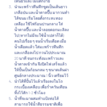
เหนียวและไม่แตกง่าย
นำมะพร้าวทึนทึกขูดเป็นเส้นยาว 
เกลือป่น และน้ำตาลปี๊บ มากวนทำ
ไส้ขนม เริ่มโดยตั้งกระทะทอง
เหลือง ใช้ไฟร้อนปานกลาง ใส่
น้ำตาลปี๊บ และน้ำลอยดอกมะลิลง
ไป (หากไม่มีจะใช้น้ำเปล่าก็ได้) 
คนไปเรื่อย ๆ จนน้ำเริ่มเดือด เมื่อ
น้ำเดือดแล้ว ใส่มะพร้าวทึนทึก 
และเกลือลงไป กวนไปประมาณ 
20 นาที จนกระทั่งมะพร้าวและ
น้ำตาลเข้ากัน จึงปิดไฟ เสร็จแล้ว
ให้ปั้นเป็นก้อนกลม ๆ ขนาดเส้นผ่า
ศูนย์กลางประมาณ 1 นิ้ว เตรียมไว้
นำไส้ที่ปั้นไว้แล้วเรียงลงในโถ
กระเบื้องเคลือบ เพื่อร่ำควันเทียน
ทิ้งไว้สัก 1-2 ชั่วโมง
น้ำที่จะมาผสมทำแป้งห่อไส้
สามารถใช้น้ำสีธรรมชาติเพื่อ