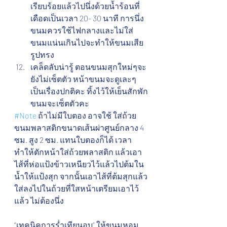
เรียบร้อยแล้วไปนึ่งด้วยน้ำร้อนที่
เดือดเป็นเวลา 20- 30 นาที การนึ่ง
ขนมควรใช้ไฟกลางและไม่ใส่
ขนมแน่นเกินไปจะทำให้ขนมเสีย
รูปทรง
เคล็ดลับน่ารู้ ตอนขนมสุกใหม่ๆจะ
ยังไม่เซ็ตตัว หน้าขนมจะดูเละๆ 
เป็นเรื่องปกติคะ ทิ้งไว้ให้เย็นสักพัก
ขนมจะเซ็ตตัวคะ
#Note
 ถ้าไม่มีใบตอง อาจใช้ ใส่ถ้วย
ขนมพลาสติกขนาดเส้นผ่าศูนย์กลาง 4 
ซม. สูง 2 ซม. แทนใบตองก็ได้ เวลา
ทำให้ตักหน้าใส่ถ้วยพลาสติก แล้วเอา
ไส้ที่ห่อแป้งข้าวเหนียวไว้แล้วไปต้มใน
น้ำให้แป้งสุก จากนั้นเอาไส้ที่ต้มสุกแล้ว
ใส่ลงไปในถ้วยที่ใสหน้าเตรียมเอาไว้
แล้ว ไม่ต้องนึ่ง
“เทคนิคการร่ำเทียนอบ” ให้ขนมหอม