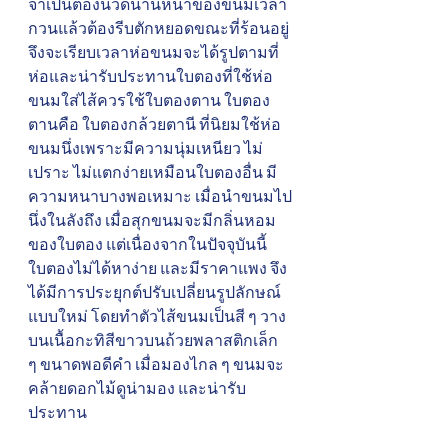
จำเป็นต้องนวดนานหน้าของขนมเวลา
กวนแล้วต้องรีบตักหยอดขณะที่ร้อนอยู่
จึงจะเรียบเวลาห่อขนมจะได้รูปตามที่
ห่อและน่ารับประทานใบตองที่ใช้ห่อ
ขนมใส่ไส้ควรใช้ใบตองตาน ใบตอง
ตานคือ ใบตองกล้วยตานี ที่นิยมใช้ห่อ
ขนมนึ่งเพราะมีความนุ่มเหนียว ไม่
เปราะ ไม่แตกง่ายเหมือนใบตองอื่น มี
ความหนาบางพอเหมาะ เมื่อนำขนมไป
นึ่งในลังถึง เมื่อสุกขนมจะมีกลิ่นหอม
ของใบตอง แต่เนื่องจากในปัจจุบันนี้ 
ใบตองไม่ได้หาง่าย และมีราคาแพง จึง
ได้มีการประยุกต์ปรับเปลี่ยนรูปลักษณ์
แบบใหม่ โดยทำตัวไส้ขนมเป็นสี ๆ วาง
บนเนื้อกะทิสีขาวบนถ้วยพลาสติกเล็ก 
ๆ ขนาดพอดีคำ เมื่อมองไกล ๆ ขนมจะ
คล้ายดอกไม้ดูน่ามอง และน่ารับ
ประทาน