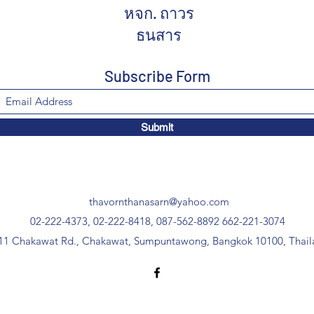
หจก. ถาวร
ธนสาร
Subscribe Form
Submit
thavornthanasarn@yahoo.com
02-222-4373, 02-222-8418, 087-562-8892
662-221-3074
11 Chakawat Rd., Chakawat, Sumpuntawong, Bangkok 10100, Thail