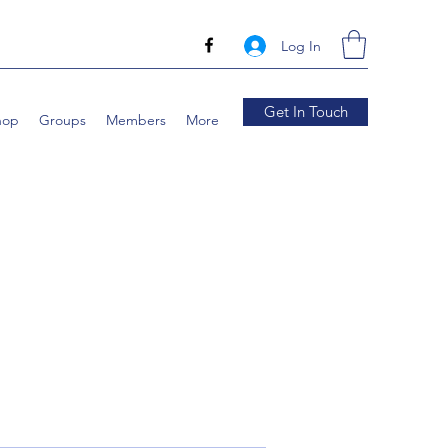
Log In
Get In Touch
hop
Groups
Members
More