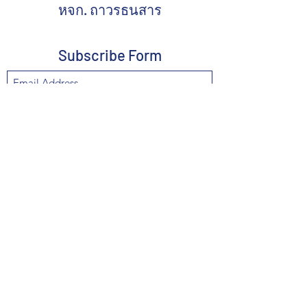
หจก. ถาวรธนสาร
Subscribe Form
Submit
thavornthanasarn@yahoo.com
02-222-4373
,
02-222-8418
,
087-562-8892
662-221-3074
211 Chakawat Rd., Chakawat, Sumpuntawong,
Bangkok 10100, Thailand