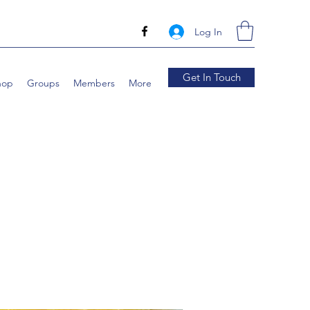
Log In
Get In Touch
hop
Groups
Members
More