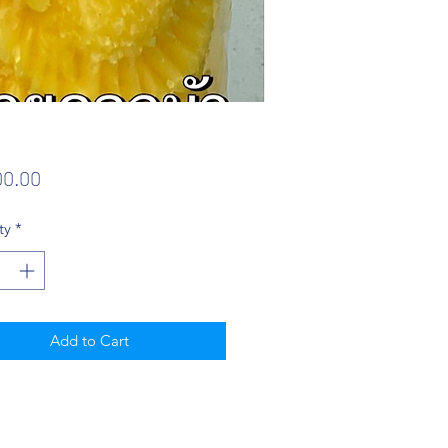
Price
00.00
ty
*
Add to Cart