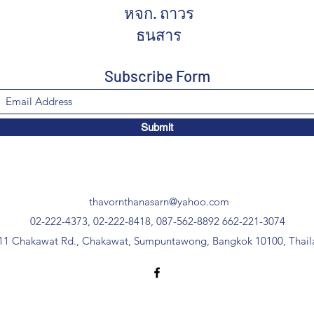
หจก. ถาวร
ธนสาร
Subscribe Form
Submit
thavornthanasarn@yahoo.com
02-222-4373, 02-222-8418, 087-562-8892
662-221-3074
11 Chakawat Rd., Chakawat, Sumpuntawong, Bangkok 10100, Thail