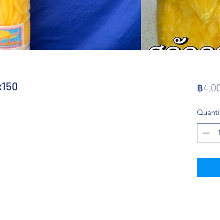
x150
฿4,0
Quanti