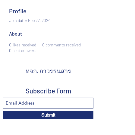
Profile
Join date: Feb 27, 2024
About
0
likes received
0
comments received
0
best answers
หจก. ถาวรธนสาร
Subscribe Form
Submit