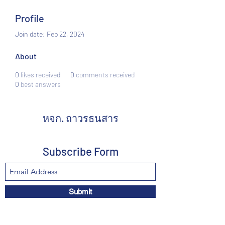
Profile
Join date: Feb 22, 2024
About
0
likes received
0
comments received
0
best answers
หจก. ถาวรธนสาร
Subscribe Form
Submit