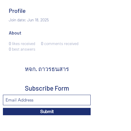
Profile
Join date: Jun 18, 2025
About
0
likes received
0
comments received
0
best answers
หจก. ถาวรธนสาร
Subscribe Form
Submit