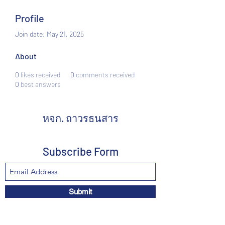
Profile
Join date: May 21, 2025
About
0
likes received
0
comments received
0
best answers
หจก. ถาวรธนสาร
Subscribe Form
Submit