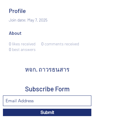
Profile
Join date: May 7, 2025
About
0
likes received
0
comments received
0
best answers
หจก. ถาวรธนสาร
Subscribe Form
Submit