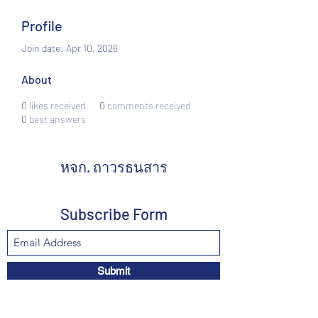
Profile
Join date: Apr 10, 2026
About
0
likes received
0
comments received
0
best answers
หจก. ถาวรธนสาร
Subscribe Form
Submit