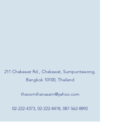
211 Chakawat Rd., Chakawat, Sumpuntawong,
Bangkok 10100, Thailand
thavornthanasarn@yahoo.com
02-222-4373
,
02-222-8418
,
087-562-8892
หจก. ถาวรธนสาร