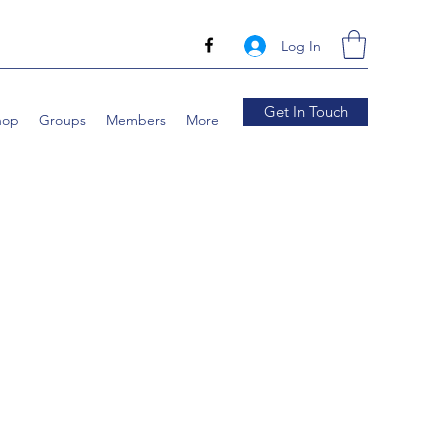
Log In
Get In Touch
hop
Groups
Members
More