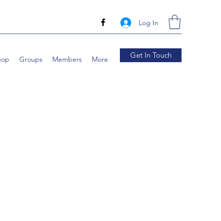
Log In
Get In Touch
hop
Groups
Members
More