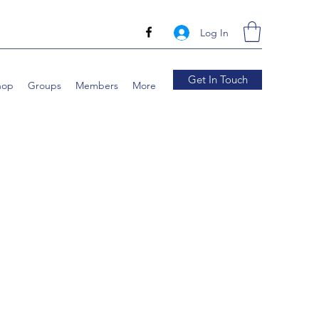
Log In
Get In Touch
hop
Groups
Members
More