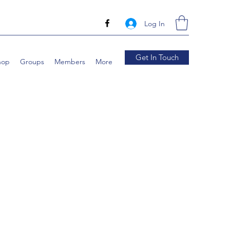
Log In
Get In Touch
hop
Groups
Members
More