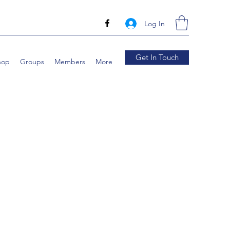
Log In
Get In Touch
hop
Groups
Members
More