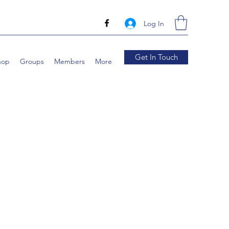
Log In
Get In Touch
hop
Groups
Members
More