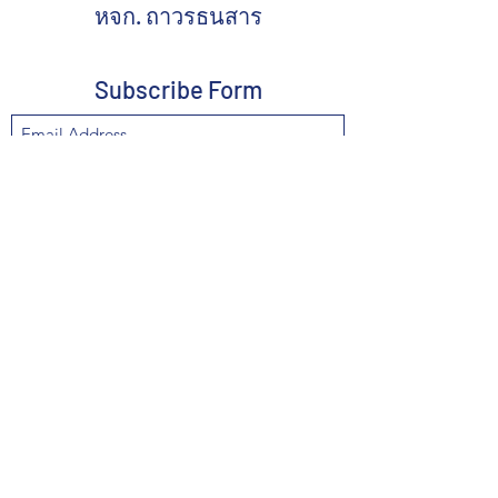
หจก. ถาวรธนสาร
Subscribe Form
Submit
thavornthanasarn@yahoo.com
02-222-4373
,
02-222-8418
,
087-562-8892
662-221-3074
211 Chakawat Rd., Chakawat, Sumpuntawong,
Bangkok 10100, Thailand