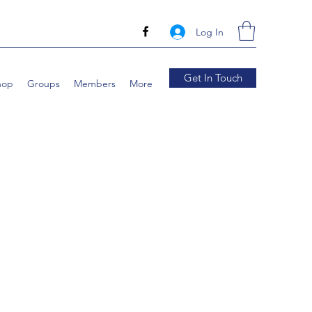
Log In
Get In Touch
hop
Groups
Members
More