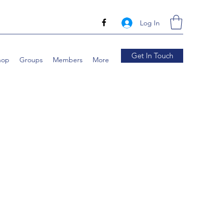
Log In
Get In Touch
hop
Groups
Members
More