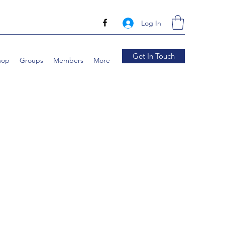
Log In
Get In Touch
hop
Groups
Members
More