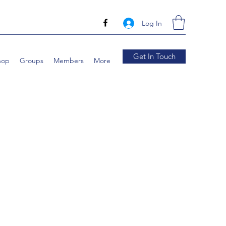
Log In
Get In Touch
hop
Groups
Members
More