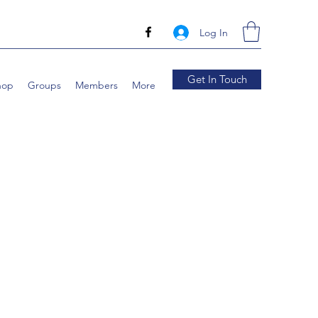
Log In
Get In Touch
hop
Groups
Members
More