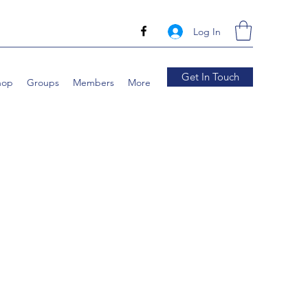
Log In
Get In Touch
hop
Groups
Members
More