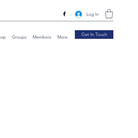
Log In
Get In Touch
hop
Groups
Members
More