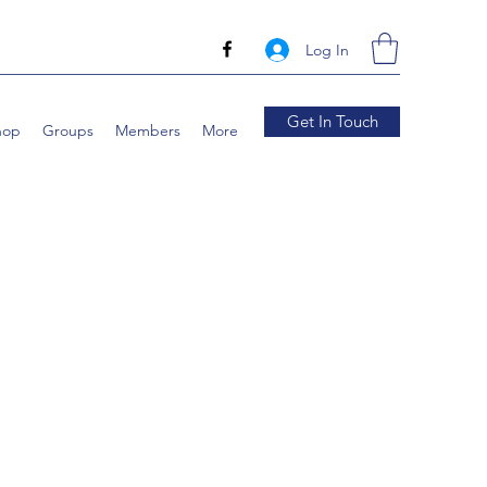
Log In
Get In Touch
hop
Groups
Members
More