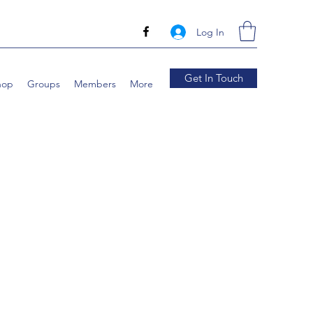
Log In
Get In Touch
hop
Groups
Members
More