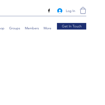
Log In
Get In Touch
hop
Groups
Members
More