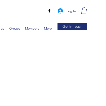
Log In
Get In Touch
hop
Groups
Members
More