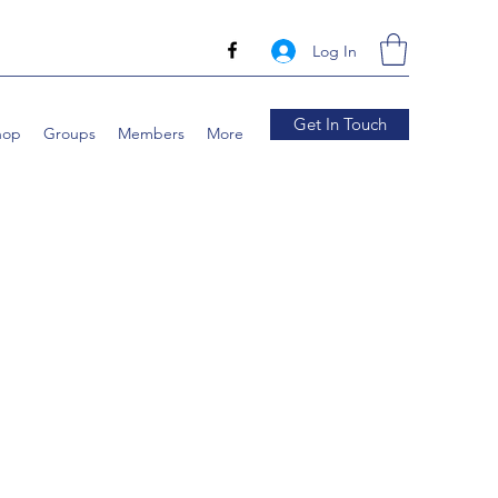
Log In
Get In Touch
hop
Groups
Members
More