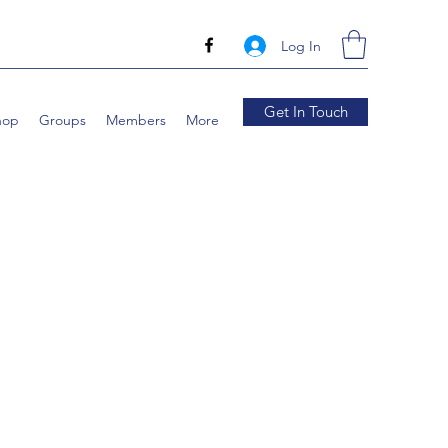
Log In
Get In Touch
hop
Groups
Members
More