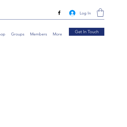
Log In
Get In Touch
hop
Groups
Members
More