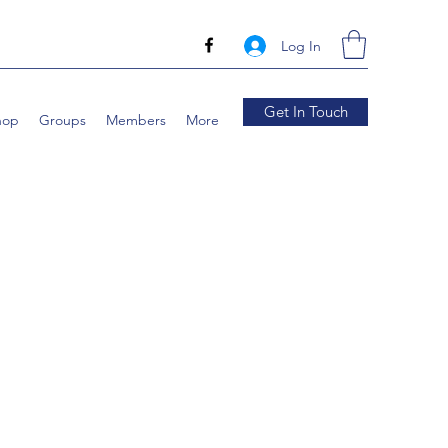
Log In
Get In Touch
hop
Groups
Members
More