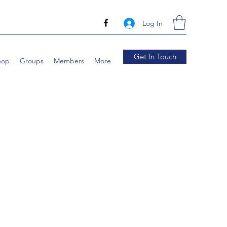
Log In
Get In Touch
hop
Groups
Members
More