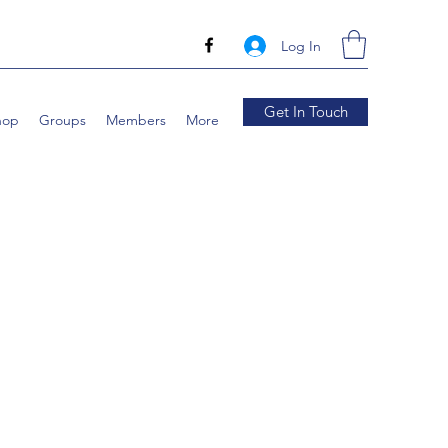
Log In
Get In Touch
hop
Groups
Members
More