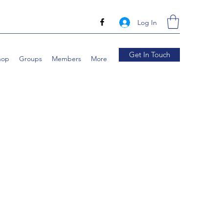
Log In
Get In Touch
hop
Groups
Members
More