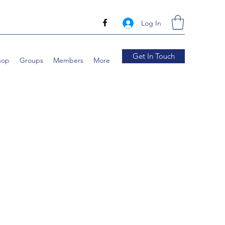
Log In
Get In Touch
hop
Groups
Members
More