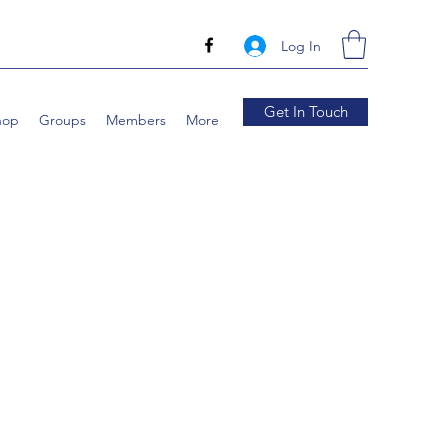
Log In
Get In Touch
hop
Groups
Members
More