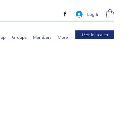
Log In
Get In Touch
hop
Groups
Members
More