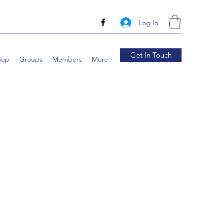
Log In
Get In Touch
hop
Groups
Members
More