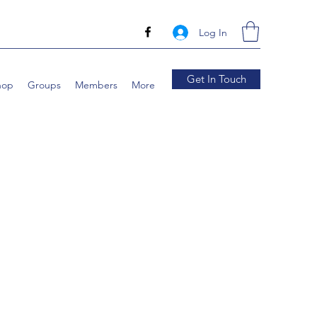
Log In
Get In Touch
hop
Groups
Members
More