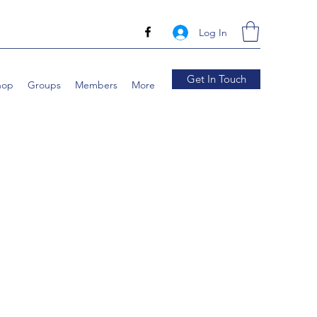
Log In
Get In Touch
hop
Groups
Members
More