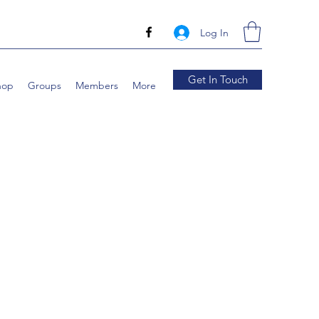
Log In
Get In Touch
hop
Groups
Members
More